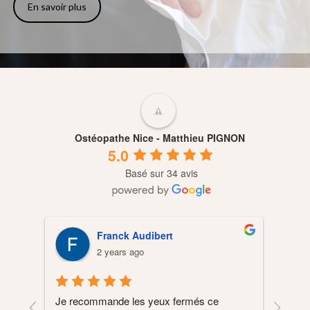
En savoir plus
Ostéopathe Nice - Matthieu PIGNON
5.0
Basé sur 34 avis
Jean-Michel Ghez
2 years ago
Ma f