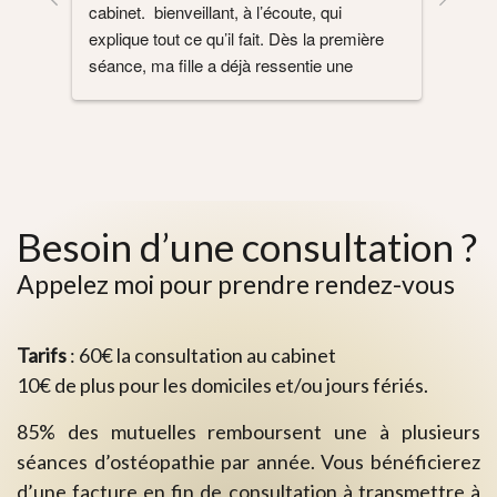
Nice,
e 
Matth
très 
rec
Besoin d’une consultation ?
Appelez moi pour prendre rendez-vous
Tarifs
: 60€ la consultation au cabinet
10€ de plus pour les domiciles et/ou jours fériés.
85% des mutuelles remboursent une à plusieurs
séances d’ostéopathie par année. Vous bénéficierez
d’une facture en fin de consultation à transmettre à