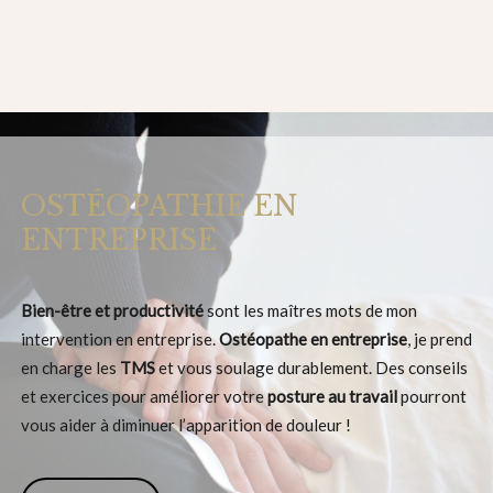
OSTÉOPATHIE EN
ENTREPRISE
Bien-être et productivité
sont les maîtres mots de mon
intervention en entreprise.
Ostéopathe en entreprise
, je prend
en charge les
TMS
et vous soulage durablement. Des conseils
et exercices pour améliorer votre
posture au travail
pourront
vous aider à diminuer l’apparition de douleur !