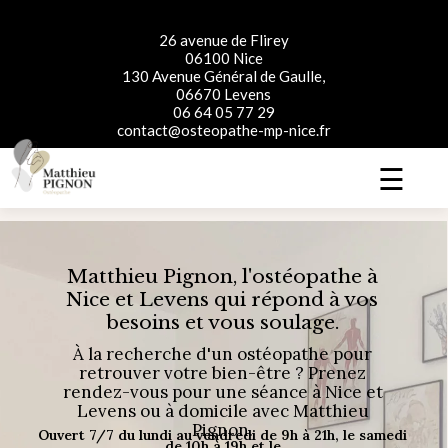
26 avenue de Flirey
06100 Nice
130 Avenue Général de Gaulle,
06670 Levens
06 64 05 77 29
contact@osteopathe-mp-nice.fr
☰
Matthieu Pignon, l'ostéopathe à
Nice et Levens qui répond à vos
besoins et vous soulage.
À la recherche d'un ostéopathe pour
retrouver votre bien-être ? Prenez
rendez-vous pour une séance à Nice et
Levens ou à domicile avec Matthieu
Pignon.
Ouvert 7/7 du lundi au vendredi de 9h à 21h, le samedi
de 10h à 19h et le