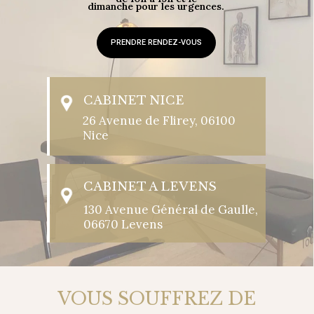
dimanche pour les urgences.
PRENDRE RENDEZ-VOUS
CABINET NICE
26 Avenue de Flirey, 06100
Nice
CABINET A LEVENS
130 Avenue Général de Gaulle,
06670 Levens
VOUS SOUFFREZ DE